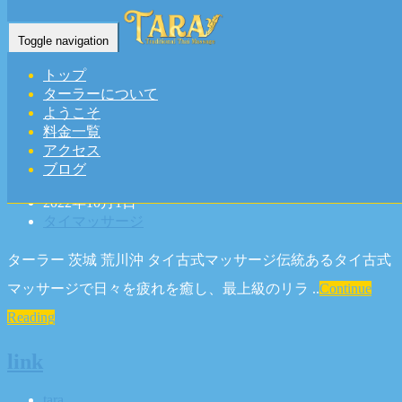
Posts by "tara"
Toggle navigation
トップ
Home
-
Author Blogs
ターラーについて
ターラー｜茨城 荒川沖 タイ古式マッサ
ようこそ
料金一覧
ージ
アクセス
ブログ
tara
2022年10月1日
タイマッサージ
ターラー 茨城 荒川沖 タイ古式マッサージ伝統あるタイ古式
マッサージで日々を疲れを癒し、最上級のリラ ..
Continue
Reading
link
tara